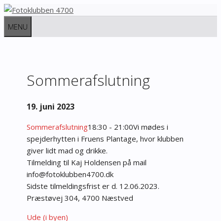
Hop
til
MENU
indhold
Sommerafslutning
19. juni 2023
Sommerafslutning
18:30 - 21:00
Vi mødes i
spejderhytten i Fruens Plantage, hvor klubben
giver lidt mad og drikke.
Tilmelding til Kaj Holdensen på mail
fni
tof@o
bulko
74neb
kd.00
Sidste tilmeldingsfrist er d. 12.06.2023.
Præstøvej 304, 4700 Næstved
Ude (i byen)