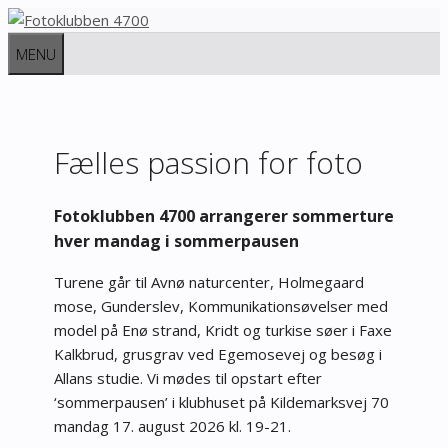
Hop
til
MENU
indhold
Fælles passion for foto
Fotoklubben 4700 arrangerer sommerture
hver mandag i sommerpausen
Turene går til Avnø naturcenter, Holmegaard
mose, Gunderslev, Kommunikationsøvelser med
model på Enø strand, Kridt og turkise søer i Faxe
Kalkbrud, grusgrav ved Egemosevej og besøg i
Allans studie. Vi mødes til opstart efter
‘sommerpausen’ i klubhuset på Kildemarksvej 70
mandag 17. august 2026 kl. 19-21.