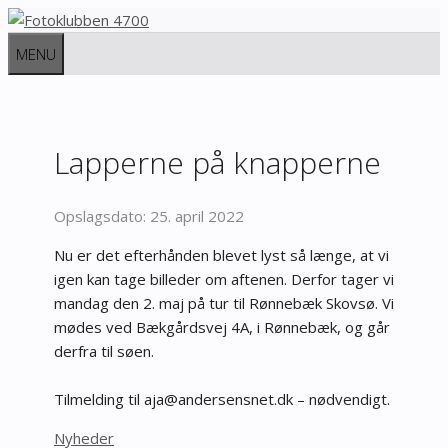
Hop
til
MENU
indhold
Lapperne på knapperne
25. april 2022
Nu er det efterhånden blevet lyst så længe, at vi
igen kan tage billeder om aftenen. Derfor tager vi
mandag den 2. maj på tur til Rønnebæk Skovsø. Vi
mødes ved Bækgårdsvej 4A, i Rønnebæk, og går
derfra til søen.
Tilmelding til
@aja
redna
nsnes
kd.te
– nødvendigt.
Kategorier
Nyheder