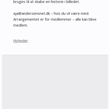
bruges til at skabe en historie i billedet.
@aja
redna
nsnes
kd.te
– hvis du vil være med.
Arrangementet er for medlemmer – alle kan blive
medlem.
Kategorier
Nyheder