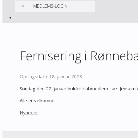
MEDLEMS-LOGIN
Fernisering i Rønneb
18. januar 2023
Søndag den 22. januar holder klubmedlem Lars Jensen fer
Alle er velkomne.
Kategorier
Nyheder