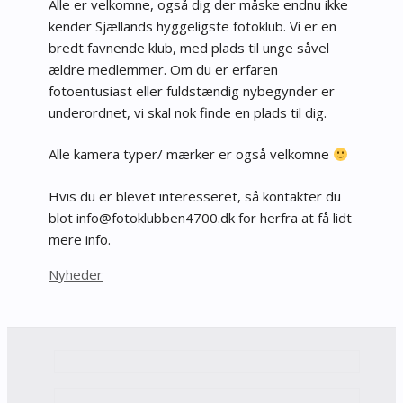
Alle er velkomne, også dig der måske endnu ikke
kender Sjællands hyggeligste fotoklub. Vi er en
bredt favnende klub, med plads til unge såvel
ældre medlemmer. Om du er erfaren
fotoentusiast eller fuldstændig nybegynder er
underordnet, vi skal nok finde en plads til dig.
Alle kamera typer/ mærker er også velkomne
Hvis du er blevet interesseret, så kontakter du
blot
fni
tof@o
bulko
74neb
kd.00
for herfra at få lidt
mere info.
Kategorier
Nyheder