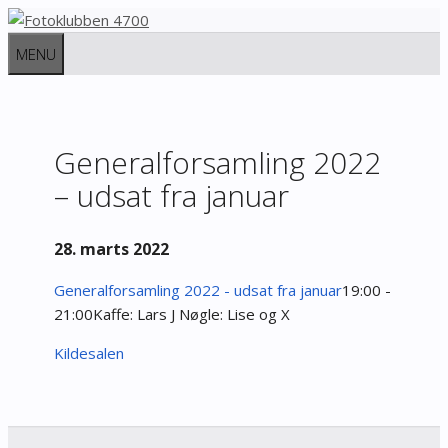
Hop
til
MENU
indhold
Generalforsamling 2022
– udsat fra januar
28. marts 2022
Generalforsamling 2022 - udsat fra januar
19:00 -
21:00
Kaffe: Lars J
Nøgle: Lise og X
Kildesalen