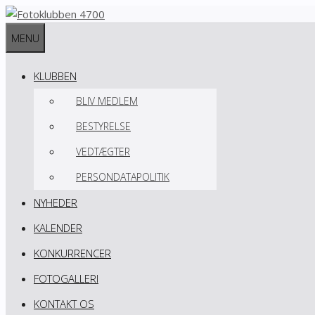
Hop
til
MENU
indhold
KLUBBEN
BLIV MEDLEM
BESTYRELSE
VEDTÆGTER
PERSONDATAPOLITIK
NYHEDER
KALENDER
KONKURRENCER
FOTOGALLERI
KONTAKT OS