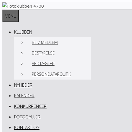
Hop
til
MENU
indhold
KLUBBEN
BLIV MEDLEM
BESTYRELSE
VEDTÆGTER
PERSONDATAPOLITIK
NYHEDER
KALENDER
KONKURRENCER
FOTOGALLERI
KONTAKT OS