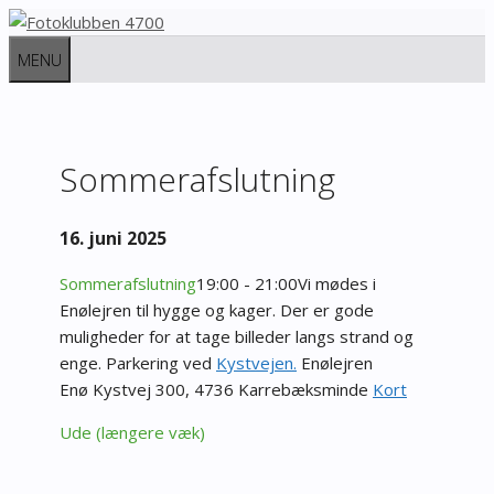
Hop
til
MENU
indhold
Sommerafslutning
16. juni 2025
Sommerafslutning
19:00 - 21:00
Vi mødes i
Enølejren til hygge og kager. Der er gode
muligheder for at tage billeder langs strand og
enge.
Parkering ved
Kystvejen.
Enølejren
Enø Kystvej 300, 4736 Karrebæksminde
Kort
Ude (længere væk)