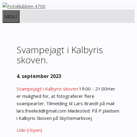
Hop
til
MENU
indhold
Svampejagt i Kalbyris
skoven.
4. september 2023
Svampejagt i Kalbyris skoven.
19:00 - 21:00
Her
er mulighed for, at fotograferer flere
svampearter.
Tilmelding til Lars Brandt på mail
ral
erf.s
kcike
iamg@
moc.l
Mødested: På P pladsen
i Kalbyris Skoven på Skyttemarksvej
Ude (i byen)