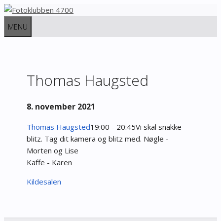
Hop
til
MENU
indhold
Thomas Haugsted
8. november 2021
Thomas Haugsted
19:00 - 20:45
Vi skal snakke
blitz. Tag dit kamera og blitz med.
Nøgle -
Morten og Lise
Kaffe - Karen
Kildesalen