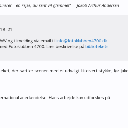
nspirerer – en rejse, du sent vil glemme!” — Jakob Arthur Andersen
V og tilmelding via email til 
fni
tof@o
bulko
74neb
kd.00
 med Fotoklubben 4700. Læs beskrivelse på 
bibliotekets 
oteket, der sætter scenen med et udvalgt litterært stykke, før Jak
ternational anerkendelse. Hans arbejde kan udforskes på