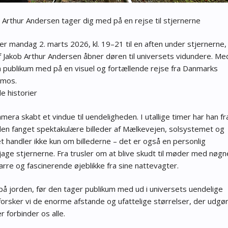
 Arthur Andersen tager dig med på en rejse til stjernerne
r mandag 2. marts 2026, kl. 19–21 til en aften under stjernerne,
f Jakob Arthur Andersen åbner døren til universets vidundere. Me
publikum med på en visuel og fortællende rejse fra Danmarks
smos.
e historier
era skabt et vindue til uendeligheden. I utallige timer har han fr
rden fanget spektakulære billeder af Mælkevejen, solsystemet og
t handler ikke kun om billederne – det er også en personlig
jage stjernerne. Fra trusler om at blive skudt til møder med nøgn
rre og fascinerende øjeblikke fra sine nattevagter.
på jorden, før den tager publikum med ud i universets uendelige
orsker vi de enorme afstande og ufattelige størrelser, der udgø
r forbinder os alle.