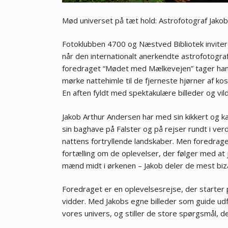
Mød universet på tæt hold: Astrofotograf Jakob
Fotoklubben 4700 og Næstved Bibliotek invitere
når den internationalt anerkendte astrofotogra
foredraget “Mødet med Mælkevejen” tager han 
mørke nattehimle til de fjerneste hjørner af ko
En aften fyldt med spektakulære billeder og vild
Jakob Arthur Andersen har med sin kikkert og kam
sin baghave på Falster og på rejser rundt i ve
nattens fortryllende landskaber. Men foredrage
fortælling om de oplevelser, der følger med at 
mænd midt i ørkenen – Jakob deler de mest biza
Foredraget er en oplevelsesrejse, der starter 
vidder. Med Jakobs egne billeder som guide udf
vores univers, og stiller de store spørgsmål, de