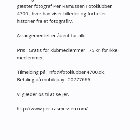
gæster fotograf Per Ramussen Fotoklubben
4700 , hvor han viser billeder og fortæller
historier fra et fotografliv.
Arrangementet er åbent for alle.
Pris : Gratis for klubmedlemmer . 75 kr. for ikke-
medlemmer.
Tilmelding på :
fni
tof@o
bulko
74neb
kd.00
.
Betaling på mobilepay : 20777666
Vi glæder os til at se jer.
http://www.per-rasmussen.com/