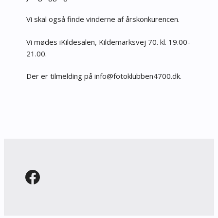
Vi skal også finde vinderne af årskonkurencen.
Vi mødes iKildesalen, Kildemarksvej 70. kl. 19.00-
21.00.
Der er tilmelding på
fni
tof@o
bulko
74neb
kd.00
.
Facebook